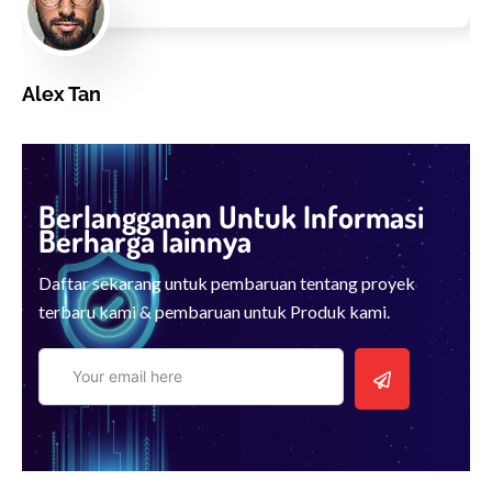
Alex Tan
Owner Gedung Raudha Mampang
O
Berlangganan Untuk Informasi
Berharga lainnya
Daftar sekarang untuk pembaruan tentang proyek
terbaru kami & pembaruan untuk Produk kami.