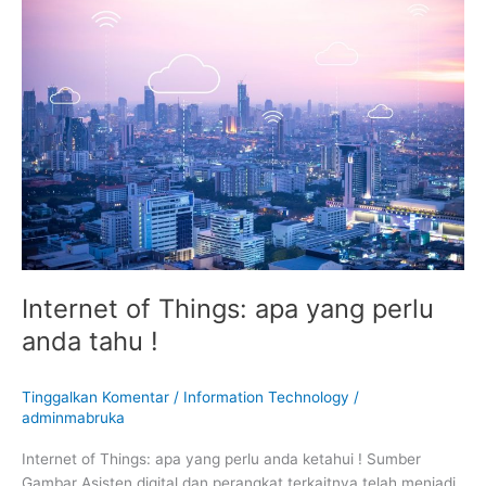
of
Things:
apa
yang
perlu
anda
tahu
!
Internet of Things: apa yang perlu
anda tahu !
Tinggalkan Komentar
/
Information Technology
/
adminmabruka
Internet of Things: apa yang perlu anda ketahui ! Sumber
Gambar Asisten digital dan perangkat terkaitnya telah menjadi